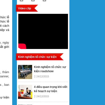
Video clip
chức lễ
chức lễ
ột cách
hiệp và
m, ngày
mắt giới
Kinh nghiệm tổ chức sự kiện
Kinh nghiệm tổ chức sự
kiện roadshow
t, thảm
banner,
24/12/2015
a , ban
4 điều quan trọng khi viết
kế hoạch sự kiện
24/12/2015
sự kiện