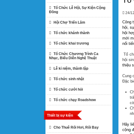
Tổ 
Tổ Chức Lễ Hội, Sự Kiện Cộng
Đồng
24/1
Công t
Hội Chợ Triển Lãm
hội, s
hội hợ
Tổ chức khánh thành
mới mẻ
Tổ chức khai trương
nổi tiế
Tổ Chức Chương Trình Ca
Tổ chứ
Nhạc, Biểu Diễn Nghệ Thuật
hội si
thiệu 
Lễ kỉ niệm, thành lập
Cung c
Tổ chức sinh nhật
Đặc biệ
Tổ chức cưới hỏi
C
tr
Tổ chức chạy Roadshow
c
C
nh
Thiết bị sự kiện
Hãy li
Cho Thuê Rối Hơi, Rối Bay
cộng đ