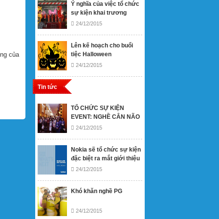
Ý nghĩa của việc tổ chức
sự kiện khai trương
24/12/2015
Lên kế hoạch cho buổi
ng của
tiệc Halloween
24/12/2015
Tin tức
TỔ CHỨC SỰ KIỆN
EVENT: NGHỀ CÂN NÃO
24/12/2015
Nokia sẽ tổ chức sự kiện
đặc biệt ra mắt giới thiệu
sản phẩm mới vào 14/5
24/12/2015
Khó khăn nghề PG
24/12/2015