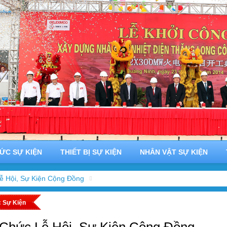
ỨC SỰ KIỆN
THIẾT BỊ SỰ KIỆN
NHÂN VẬT SỰ KIỆN
ễ Hội, Sự Kiện Cộng Đồng
 Sự Kiện