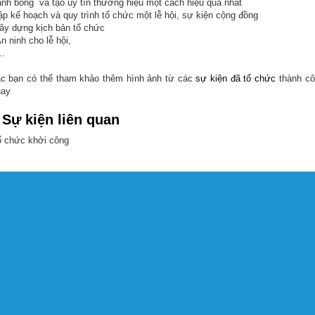
nh bóng và tạo uy tín thương hiệu một cách hiệu quả nhất
p kế hoạch và quy trình tổ chức một lễ hội, sự kiện cộng đồng
y dựng kịch bản tổ chức
 ninh cho lễ hội,
…
c bạn có thể tham khảo thêm hình ảnh từ các
sự kiện đã tổ chức
thành cô
ay
Sự kiện liên quan
 chức khởi công