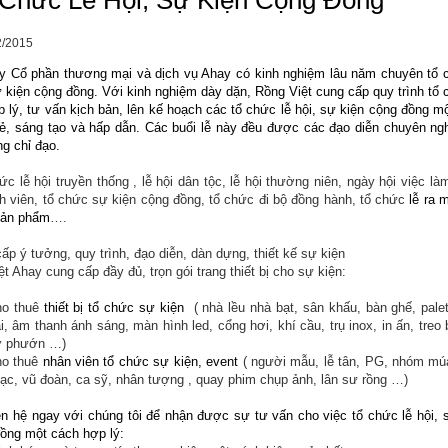
Chức Lễ Hội, Sự Kiện Cộng Đồng
2/2015
y Cổ phần thương mại và dịch vụ Ahay có kinh nghiệm lâu năm chuyên
tổ 
ự kiện cộng đồng
. Với kinh nghiệm dày dặn, Rồng Việt cung cấp quy trình tổ 
p lý, tư vấn kịch bản, lên kế hoạch các tổ chức lễ hội, sự kiện cộng đồng m
, sáng tạo và hấp dẫn. Các buổi lễ này đều được các đạo diễn chuyên ng
ng chỉ đạo.
c lễ hội truyền thống , lễ hội dân tộc, lễ hội thường niên, ngày hội việc là
nh viên, tổ chức sự kiện cộng đồng, tổ chức đi bộ đồng hành, t
ổ chức
lễ ra 
sản phẩm
….
ấp ý tưởng, quy trình, đạo diễn, dàn dựng, thiết kế sự kiện
t Ahay cung cấp đầy đủ, trọn gói trang thiết bị cho sự kiện:
ho thuê
thiết bị tổ chức sự kiện
( nhà lều nhà bạt, sân khấu, bàn ghế, pale
ải, âm thanh ánh sáng, màn hình led, cổng hơi, khí cầu, trụ inox, in ấn, treo 
ờ phướn …)
ho thuê
nhân viên tổ chức sự kiện, event
( người mẫu, lễ tân, PG, nhóm mú
ạc, vũ đoàn, ca sỹ, nhân tượng , quay phim chụp ảnh, lân sư rồng …)
ên hệ ngay với chúng tôi để nhận được sự tư vấn cho việc tổ chức lễ hội, 
ồng một cách hợp lý: