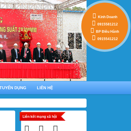
Kinh Doanh
0915581212
BP Điều Hành
0915541212
TUYỂN DỤNG
LIÊN HỆ
Liên kết mạng xã hội